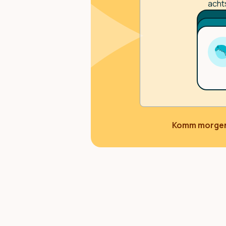
acht
Komm morgen 