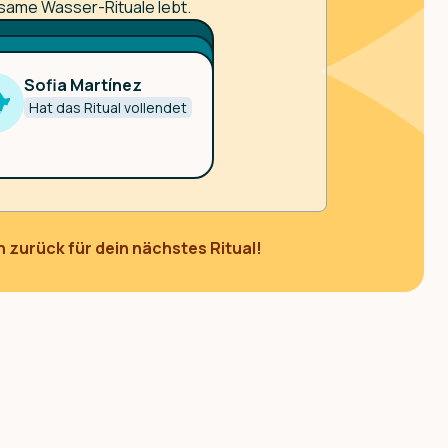
same Wasser-Rituale lebt.
Username
Username
🇪🇸
Joining from
Sofia Martínez
🇪🇸
Joining from
country
Hat das Ritual vollendet
country
zurück für dein nächstes Ritual!