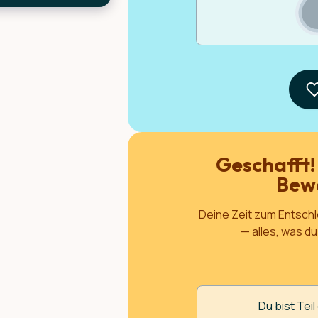
r ideal intake.
Geschafft!
Bew
Deine Zeit zum Entsc
— alles, was d
Du bist Tei