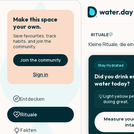
Make this space
your own.
RITUALE
Save favourites, track
habits, and join the
Kleine Rituale, die 
community.
Join the community
Stay Hydrated
Sign in
Did you drink 
water today?
💡
Light yellow p
Entdecken
doing great.
Rituale
Measure your
int
Fakten