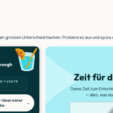
einen grossen Unterschied machen. Probiere es aus und spüre
enough
Zeit für 
ee = you’re
Deine Zeit zum Entsc
— alles, was d
 ideal water
→
ake