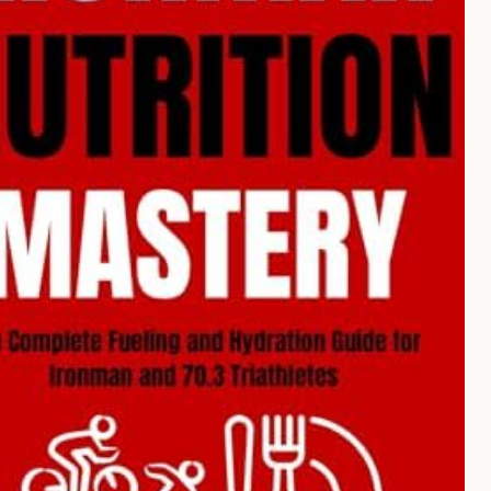
d 3 and Up
e
Gebundene Ausgabe
Taschenbuch
Check book