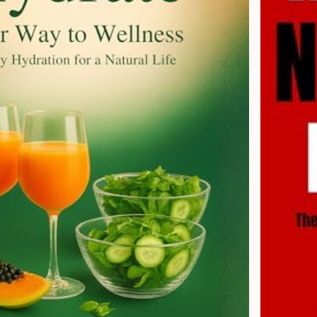
Age
Kindl
Check book