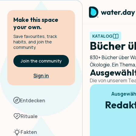
Make this space
your own.
KATALOG
Save favourites, track
habits, and join the
Bücher ü
community.
830+ Bücher über Wa
Join the community
Ökologie. Ein Thema,
Ausgewähl
Sign in
Die von unserem Tea
Ausgewäh
Entdecken
Redakt
Rituale
Fakten