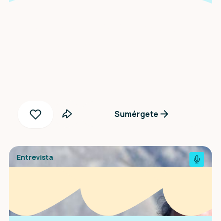
Una entrevista con
Fainta S. Negoro
Sumérgete
Entrevista