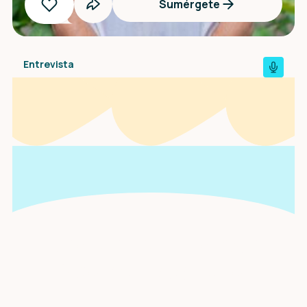
Sumérgete
Entrevista
Una entrevista con
Scarlett Gonella