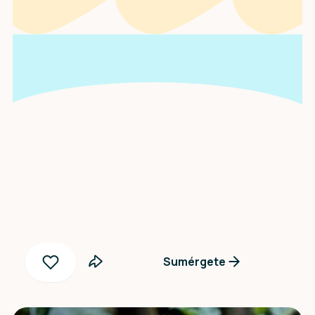
Una entrevista con
Justina Muchelenje
Sumérgete