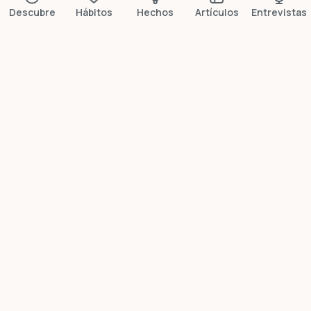
Descubre
Hábitos
Hechos
Artículos
Entrevistas
Más datos breves
¿Lo sabía?
Las duchas frías
reducen un 29% los
días de baja
Un estudio de 2025 en PLOS ONE con 3.177 personas
confirmó que las duchas frías reducen casi un tercio
las bajas laborales.