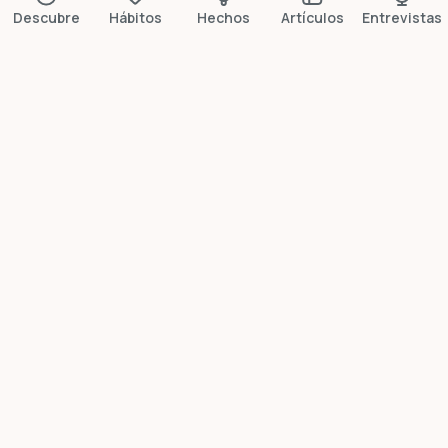
Descubre
Hábitos
Hechos
Artículos
Entrevistas
Más datos breves
¿Lo sabía?
Las duchas frías
reducen un 29% los
días de baja
Un estudio de 2025 en PLOS ONE con 3.177 personas
confirmó que las duchas frías reducen casi un tercio
las bajas laborales.