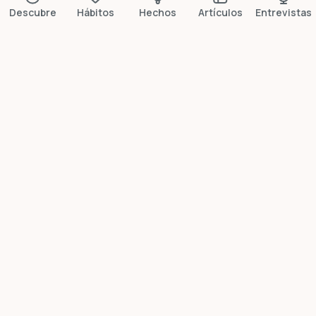
Descubre
Hábitos
Hechos
Artículos
Entrevistas
Más datos breves
¿Lo sabía?
Las duchas frías
reducen un 29% los
días de baja
Un estudio de 2025 en PLOS ONE con 3.177 personas
confirmó que las duchas frías reducen casi un tercio
las bajas laborales.