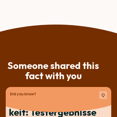
Someone shared this
fact with you
Did you know?
Aufguss­geschwindig­
keit: Test­ergebnisse