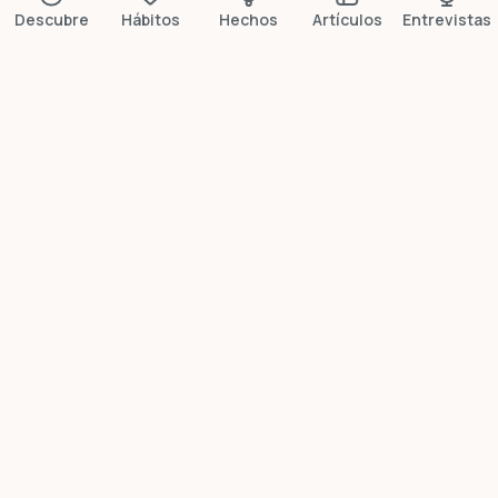
Descubre
Hábitos
Hechos
Artículos
Entrevistas
Más datos breves
¿Lo sabía?
Las duchas frías
reducen un 29% los
días de baja
Un estudio de 2025 en PLOS ONE con 3.177 personas
confirmó que las duchas frías reducen casi un tercio
las bajas laborales.