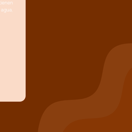
tienen
l agua,