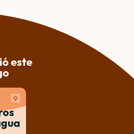
ió este
go
ros
 agua