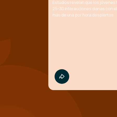
Estudios revelan que los jóvenes 
25-30 interacciones diarias con e
más de una por hora despiertos.