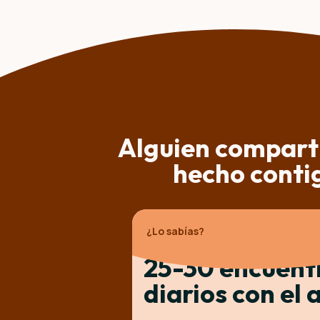
Alguien compart
hecho conti
¿Lo sabías?
25-30 encuent
diarios con el