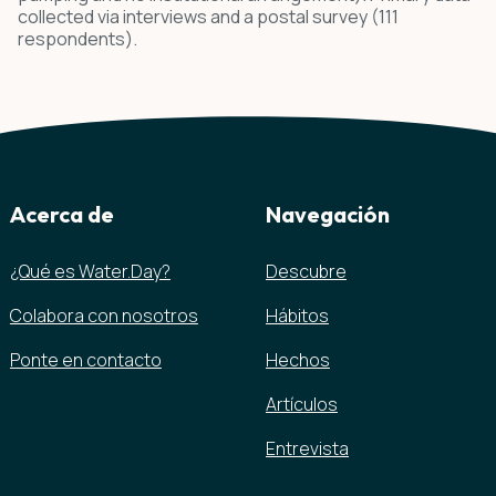
collected via interviews and a postal survey (111
respondents).
Acerca de
Navegación
¿Qué es Water.Day?
Descubre
Colabora con nosotros
Hábitos
Ponte en contacto
Hechos
Artículos
Entrevista