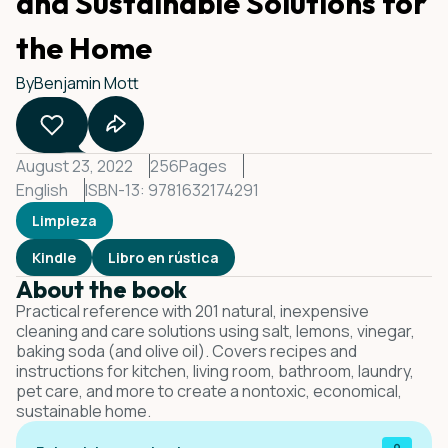
and Sustainable Solutions for
the Home
By
Benjamin Mott
August 23, 2022
256
Pages
English
ISBN-13: 9781632174291
Limpieza
Kindle
Libro en rústica
About the book
Practical reference with 201 natural, inexpensive
cleaning and care solutions using salt, lemons, vinegar,
baking soda (and olive oil). Covers recipes and
instructions for kitchen, living room, bathroom, laundry,
pet care, and more to create a nontoxic, economical,
sustainable home.