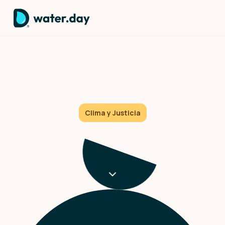
Patrones climáticos que están
cambiando nuestro planeta
Clima y Justicia
Hay una fuerza invisible y enorme que, literalmente,
mueve océanos y remodela patrones climáticos en
todo el planeta.