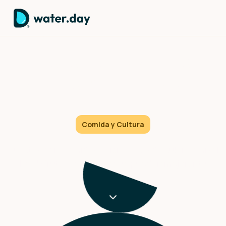
Comer el agua: por qué tu
abuela tenía razón sobre la
fruta
Comida y Cultura
Tu estrategia de hidratación acaba de subir de nivel.
Las 5 frutas con más agua pueden mejorar tu
hidratación diaria.