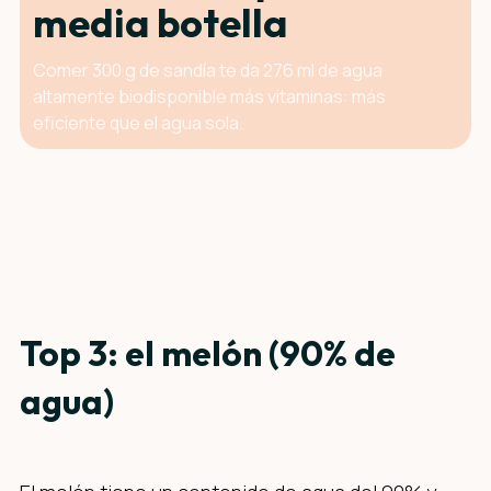
media botella
Comer 300 g de sandía te da 276 ml de agua
altamente biodisponible más vitaminas: más
eficiente que el agua sola.
Top 3: el melón (90% de
agua)