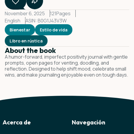
November 6, 2025
121
Pages
English
ASIN: B0G1J43V3W
Bienestar
Estilo de vida
Libro en rústica
About the book
A humor-forward, imperfect positivity journal with gentle
prompts, open pages for venting, doodling, and
reflection. Designed to help shift mood, celebrate small
wins, and make journaling enjoyable even on tough days.
Acerca de
Navegación