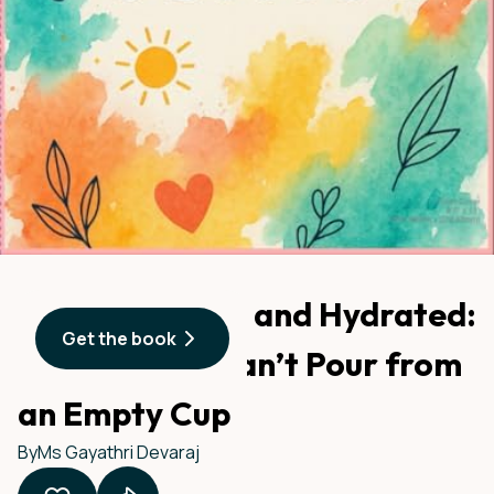
Stay Positive… and Hydrated:
Get the book
Because You Can’t Pour from
an Empty Cup
By
Ms Gayathri Devaraj