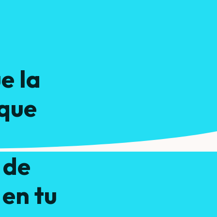
e la
 que
ántos
 de
 en tu