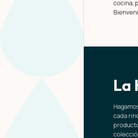
cocina, 
Bienveni
La 
Hagamos 
cada rin
producto
colecció