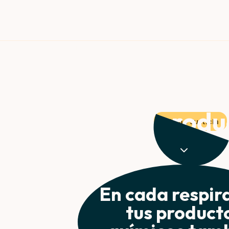
alidad química ocul
de 15 produ
Clima y Justicia
 tus productos de limpieza sabotean el ciclo del
En cada respir
tus product