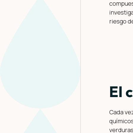
compuest
investig
riesgo d
El 
Cada vez
químicos
verduras