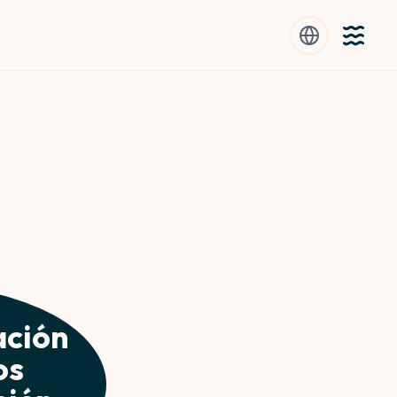
ta en tu casa: más
ctos
 agua y qué puedes hacer al respecto.
ación
os