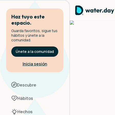
Haz tuyo este
espacio.
Guarda favoritos, sigue tus
hábitos y únete a la
comunidad.
La re
Únete a la comunidad
Inicia sesión
Por qué
Descubre
Hábitos
Hechos