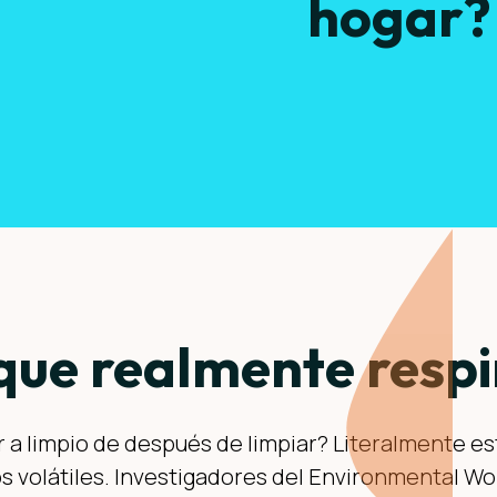
hogar?
que realmente respi
r a limpio de después de limpiar? Literalmente 
s volátiles. Investigadores del Environmental W