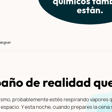
químicos tam
están.
 Wegner
baño de realidad que
smo, probablemente estés respirando vapores qu
u espacio. Y esta noche, cuando prepares la cena